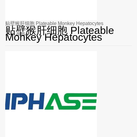
贴壁猴肝细胞 Plateable Monkey Hepatocytes
贴壁猴肝细胞 Plateable
Monkey Hepatocytes