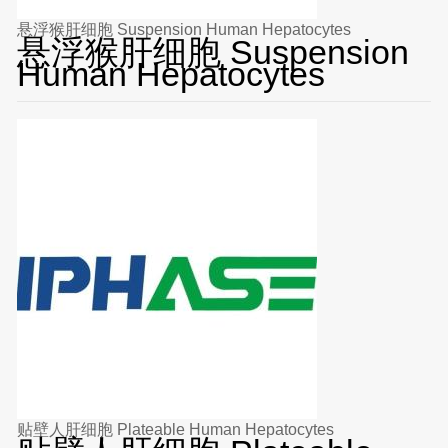
悬浮猴肝细胞 Suspension Human Hepatocytes
悬浮猴肝细胞 Suspension
Human Hepatocytes
贴壁人肝细胞 Plateable Human Hepatocytes