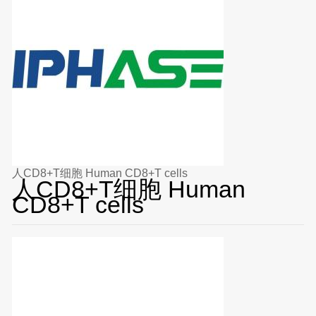
人CD8+T细胞 Human CD8+T cells
人CD8+T细胞 Human
CD8+T cells