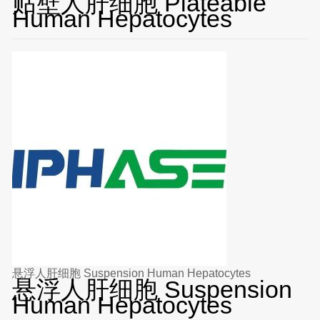
贴壁人肝细胞 Plateable
Human Hepatocytes
悬浮人肝细胞 Suspension Human Hepatocytes
悬浮人肝细胞 Suspension
Human Hepatocytes