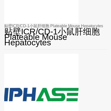
贴壁ICR/CD-1小鼠肝细胞 Plateable Mouse Hepatocytes
贴壁ICR/CD-1小鼠肝细胞
Plateable Mouse
Hepatocytes